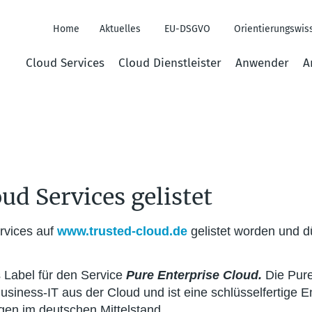
Home
Aktuelles
EU-DSGVO
Orientierungswis
Header
Cloud Services
Cloud Dienstleister
Anwender
A
Menus
ud Services gelistet
rvices auf
www.trusted-cloud.de
gelistet worden und dü
 Label für den Service
Pure Enterprise Cloud.
Die Pure
siness-IT aus der Cloud und ist eine schlüsselfertige 
en im deutschen Mittelstand.