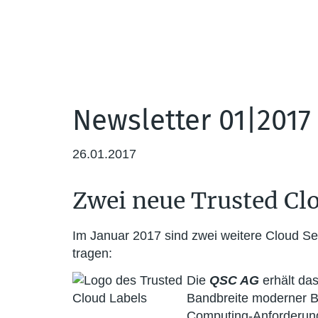
Direkt
zum
Inhalt
Header
Hauptnavigation
Navigation
Newsletter 01|2017
26.01.2017
Zwei neue Trusted Clo
Im Januar 2017 sind zwei weitere Cloud Se
tragen:
Die
QSC AG
erhält das
Bandbreite moderner Bu
Computing-Anforderung