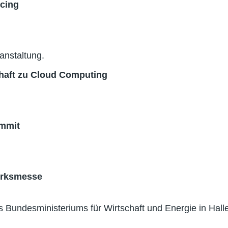
rcing
anstaltung.
schaft zu Cloud Computing
ummit
werksmesse
undesministeriums für Wirtschaft und Energie in Hall