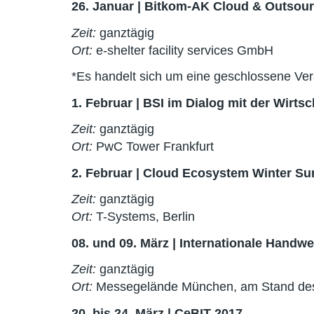
26. Januar | Bitkom-AK Cloud & Outsou
Zeit:
ganztägig
Ort:
e-shelter facility services GmbH
*Es handelt sich um eine geschlossene Ver
1. Februar | BSI im Dialog mit der Wirt
Zeit:
ganztägig
Ort:
PwC Tower Frankfurt
2. Februar | Cloud Ecosystem Winter S
Zeit:
ganztägig
Ort:
T-Systems, Berlin
08. und 09. März | Internationale Hand
Zeit:
ganztägig
Ort:
Messegelände München, am Stand des B
20. bis 24. März | CeBIT 2017