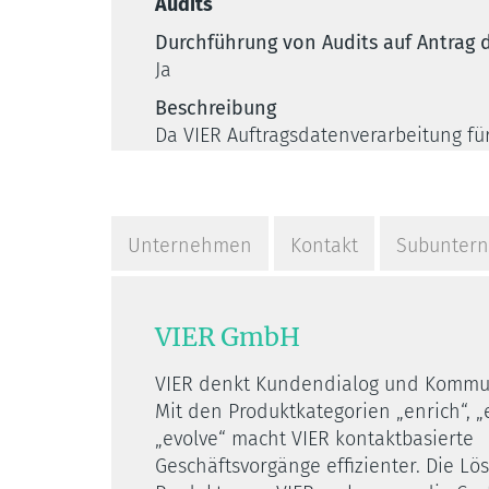
Audits
Durchführung von Audits auf Antrag
Ja
Beschreibung
Da VIER Auftragsdatenverarbeitung f
regelmäßig Datenschutzaudits durchge
Verfügbarkeit
Unternehmen
Kontakt
Subunter
Zugesicherte Ende-zu-Ende Service-Ve
Sonstiges
Maximale Downtime in Stunden
VIER GmbH
1,3 bis 3,6 Stunden pro Monat
VIER denkt Kundendialog und Kommun
Mit den Produktkategorien „enrich“, 
Support
„evolve“ macht VIER kontaktbasierte
Garantierte Antwortzeit des Kunden
Geschäftsvorgänge effizienter. Die L
< 3 Arbeitstage