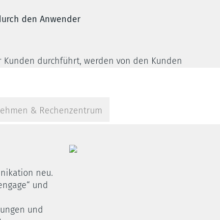
 durch den Anwender
ür Kunden durchführt, werden von den Kunden
führt.
nehmen & Rechenzentrum
rfügbarkeit in Prozent / Jahr
ikation neu.
„engage“ und
-Supports
ösungen und