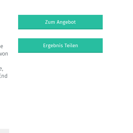
Zum Angebot
Ergebnis Teilen
ie
 von
e,
 End