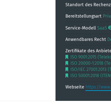
Standort des Rechen
Bereitstellungsart
Priv
Service-Modell
SaaS
Anwendbares Recht
D
Zertifikate des Anbiet
ISO 9001:2015 (Tele
ISO 20000-1:2018 (T
ISO/IEC 27001:2013 
ISO 50001:2018 (ITE
Webseite
https://www.