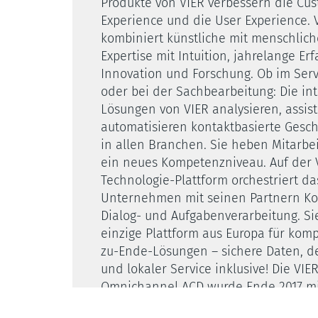
Produkte von VIER verbessern die Cu
Durchschnittliche Zeit bis zur Probl
Experience und die User Experience. 
< 4 Arbeitstage
kombiniert künstliche mit menschliche
Expertise mit Intuition, jahrelange Er
Verfügbarkeit des Kunden-Supports
Innovation und Forschung. Ob im Servi
24/7
oder bei der Sachbearbeitung: Die int
Beschreibung der Supportleistungen
Lösungen von VIER analysieren, assis
First-/Second-/Third-Level Support v
automatisieren kontaktbasierte Gesc
Kunden bei Fragen zur Bedienung.
in allen Branchen. Sie heben Mitarbe
ein neues Kompetenzniveau. Auf der 
Werden Trainings angeboten?
Technologie-Plattform orchestriert da
Ja
Unternehmen mit seinen Partnern K
Trainingspartner
Dialog- und Aufgabenverarbeitung. Sie
VIER bietet Einweisungen und Trainin
einzige Plattform aus Europa für kom
zu-Ende-Lösungen – sichere Daten, d
Technische und organisatorische M
und lokaler Service inklusive! Die VI
Omnichannel ACD wurde Ende 2017 m
Wie erfolgt die angemessene Umsetz
„Trusted Cloud-Label“ des Kompeten
Maßnahmen laut DSGVO?