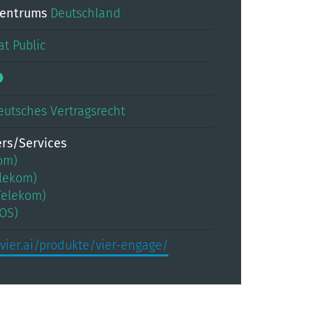
zentrums
Deutschland
at
Public
eutsches Vertragsrecht
ers/Services
kom)
elekom)
(Telekom)
NOS)
vier.ai/produkte/vier-engage/